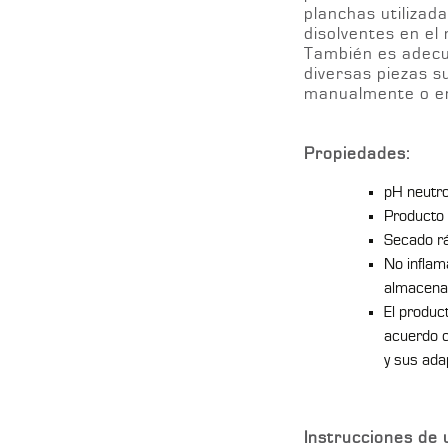
planchas utilizad
disolventes en el
También es adecua
diversas piezas su
manualmente o en
Propiedades:
pH neutr
Producto 
Secado r
No inflam
almacena
El produc
acuerdo 
y sus ada
Instrucciones de 