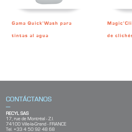
Gama Quick’Wash para
Magic’Cl
tintas al agua
de cliché
CONTÁCTANOS
RECYL SAS
17, rue de Montréal - Z.I.
74100 Ville-la-Grand - FRANCE
Tel. +33 4 50 92 48 68