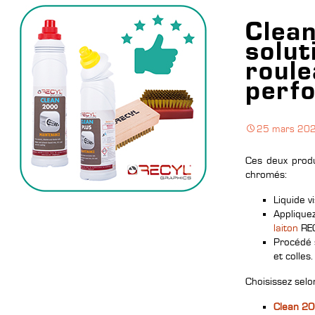
Clea
solut
roule
perf
25 mars 20
Ces deux produi
chromés:
Liquide v
Appliqu
laiton
RE
Procédé s
et colles.
Choisissez selon
Clean 2