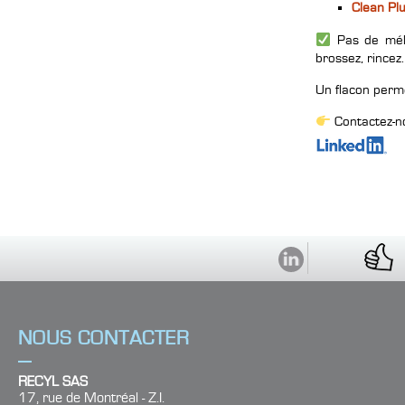
Clean Pl
Pas de méla
brossez, rincez.
Un flacon perme
Contactez-no
1
Quel est votre type d'impression ?
NOUS CONTACTER
2
Vous êtes à la recherche :
RECYL SAS
17, rue de Montréal - Z.I.