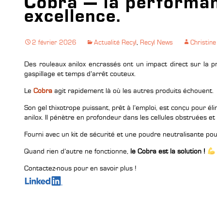
Cobra — la performa
excellence.
2 février 2026
Actualité Recyl
,
Recyl News
Christin
Des rouleaux anilox encrassés ont un impact direct sur la pr
gaspillage et temps d’arrêt couteux.
Le
Cobra
agit rapidement là où les autres produits échouent.
Son gel thixotrope puissant, prêt à l’emploi, est conçu pour él
anilox. Il pénètre en profondeur dans les cellules obstruées 
Fourni avec un kit de sécurité et une poudre neutralisante po
Quand rien d’autre ne fonctionne,
le Cobra est la solution !
Contactez-nous pour en savoir plus !