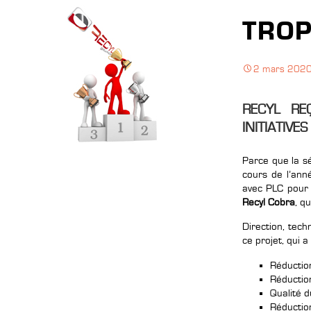
TROP
2 mars 202
RECYL RE
INITIATIVE
Parce que la sé
cours de l’ann
avec PLC pour 
Recyl Cobra
, q
Direction, tec
ce projet, qui a
Réductio
Réduction
Qualité d
Réduction