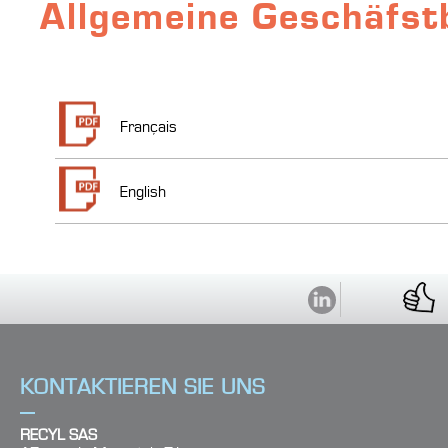
Allgemeine Geschäfst
Français
English
1
Was fertigen Sie?
KONTAKTIEREN SIE UNS
2
Sie suchen nach :
RECYL SAS