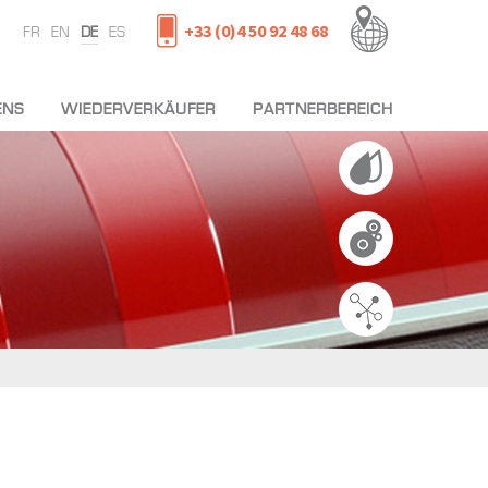
+33 (0)4 50 92 48 68
FR
EN
DE
ES
ENS
WIEDERVERKÄUFER
PARTNERBEREICH
 TEAM
AGEN