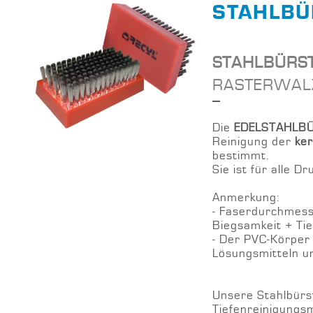
STAHLBÜ
STAHLBÜRS
RASTERWAL
Die
EDELSTAHLB
Reinigung der
ke
bestimmt.
Sie ist für alle D
Anmerkung:
- Faserdurchmes
Biegsamkeit + Ti
- Der PVC-Körper
Lösungsmitteln u
Unsere Stahlbürs
Tiefenreinigungs