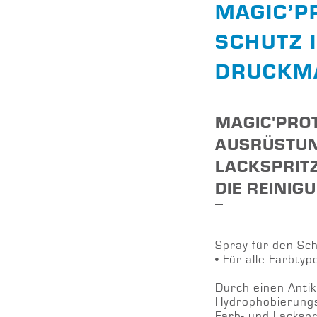
MAGIC’P
SCHUTZ 
DRUCKM
MAGIC'PROT
AUSRÜSTUN
LACKSPRIT
DIE REINIG
Spray für den Sc
• Für alle Farbtyp
Durch einen Antik
Hydrophobierungs
Farb- und Lackspr